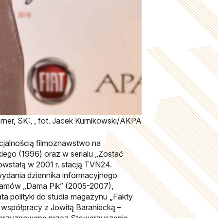
rner, SK:, , fot. Jacek Kurnikowski/AKPA
cjalnością filmoznawstwo na
iego (1996) oraz w serialu „Zostać
powstałą w 2001 r. stacją TVN24.
ydania dziennika informacyjnego
rogramów „Dama Pik” (2005-2007),
ata polityki do studia magazynu „Fakty
e współpracy z Jowitą Baraniecką –
o, przyznawaną przez Stowarzyszenie