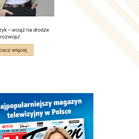
zyk – wciąż na drodze
rozwoju!
bacz więcej