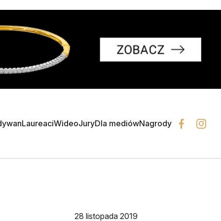
dywan
Laureaci
Wideo
Jury
Dla mediów
Nagrody
28 listopada 2019