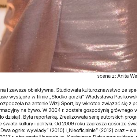
scena z: Anita We
na i zawsze obiektywna. Studiowała kulturoznawstwo ze spe
sie wystąpiła w filmie „Słodko gorzki” Władysława Pasikowsk
 rozpoczęła na antenie Wizji Sport, by wkrótce związać się z 
ormacyjny na żywo. W 2004 r. została gospodynią głównego w
 dzisiaj). Była reporterką. Zrealizowała serię autorskich p
e świata kultury i polityki. Od 2009 roku zaprasza gości ze świ
 „Dwa ognie: wywiady” (2010) i„Nieoficjalnie” (2012) oraz – w
 w 2017 r. otrzymała Nagrodę im. Kazimierza Dziewanowskieg