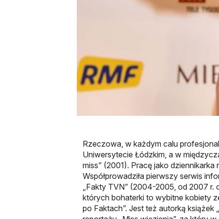
Rzeczowa, w każdym calu profesjonal
Uniwersytecie Łódzkim, a w międzycza
miss” (2001). Pracę jako dziennikarka
Współprowadziła pierwszy serwis inf
„Fakty TVN” (2004-2005, od 2007 r. do
których bohaterki to wybitne kobiety z
po Faktach”. Jest też autorką książek
reportażu „Miss więzienia”, za który