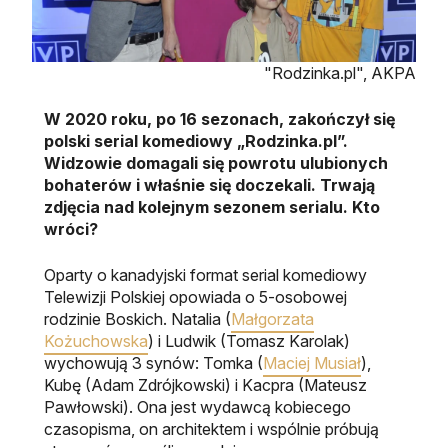
"Rodzinka.pl", AKPA
W 2020 roku, po 16 sezonach, zakończył się
polski serial komediowy „Rodzinka.pl”.
Widzowie domagali się powrotu ulubionych
bohaterów i właśnie się doczekali. Trwają
zdjęcia nad kolejnym sezonem serialu. Kto
wróci?
Oparty o kanadyjski format serial komediowy
Telewizji Polskiej opowiada o 5-osobowej
rodzinie Boskich. Natalia (
Małgorzata
Kożuchowska
) i Ludwik (Tomasz Karolak)
wychowują 3 synów: Tomka (
Maciej Musiał
),
Kubę (Adam Zdrójkowski) i Kacpra (Mateusz
Pawłowski). Ona jest wydawcą kobiecego
czasopisma, on architektem i wspólnie próbują