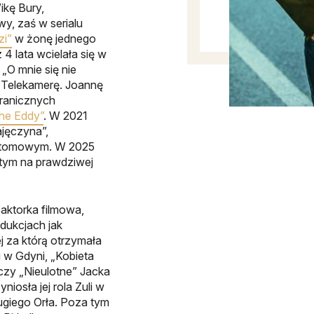
ikę Bury,
y, zaś w serialu
zi”
w żonę jednego
4 lata wcielała się w
„O mnie się nie
r. Telekamerę. Joannę
granicznych
he Eddy”
. W 2021
ajęczyna”,
 atomowym. W 2025
rtym na prawdziwej
aktorka filmowa,
dukcjach jak
 za którą otrzymała
 w Gdyni, „Kobieta
czy „Nieulotne” Jacka
osła jej rola Zuli w
rugiego Orła. Poza tym