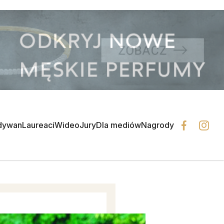
dywan
Laureaci
Wideo
Jury
Dla mediów
Nagrody