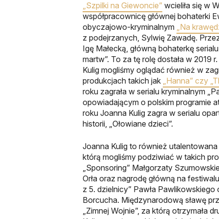
„Szpilki na Giewoncie”
wcieliła się w W
współpracownicę głównej bohaterki Ew
obyczajowo-kryminalnym
„Na krawęd
z podejrzanych, Sylwię Zawadę. Przez 
Igę Małecką, główną bohaterkę serialu 
martw”. To za tę rolę dostała w 2019 
Kulig mogliśmy oglądać również w za
produkcjach takich jak
„Hanna” czy „T
roku zagrała w serialu kryminalnym „P
opowiadającym o polskim programie
roku Joanna Kulig zagra w serialu opa
historii, „Ołowiane dzieci”.
Joanna Kulig to również utalentowana 
którą mogliśmy podziwiać w takich pro
„Sponsoring” Małgorzaty Szumowskiej
Orła oraz nagrodę główną na festiwalu
z 5. dzielnicy” Pawła Pawlikowskiego 
Borcucha. Międzynarodową sławę przyni
„Zimnej Wojnie”, za którą otrzymała d