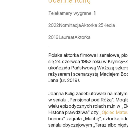
Telekamery wygrane:
1
2022
Nominacja
Aktorka 25-lecia
2019
Laureat
Aktorka
Polska aktorka filmowa i serialowa, pi
się 24 czerwca 1982 roku w Krynicy-Z
ukończyła Państwową Wyższą szkołę 
reżyserem i scenarzystą Maciejem Bo
Jana (ur. 2019).
Joanna Kulig zadebiutowała na małym
w serialu „Pensjonat pod Różą”. Mogl
wielu epizodycznych rolach m.in w „Eki
Historia prawdziwa” czy
„Ojciec Mate
honoru” zagrała „Muchę”, członka odd
serialu obyczajowym „Teraz albo nigdy