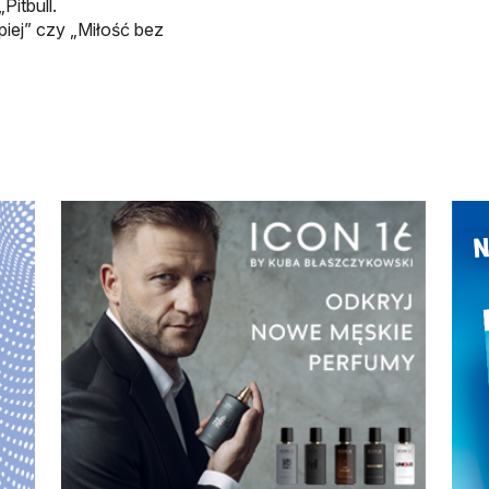
Pitbull.
piej” czy „Miłość bez