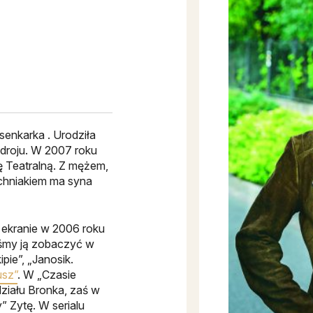
osenkarka . Urodziła
droju. W 2007 roku
Teatralną. Z mężem,
chniakiem ma syna
 ekranie w 2006 roku
iśmy ją zobaczyć w
pie”, „Janosik.
usz”
. W „Czasie
ziału Bronka, zaś w
” Zytę. W serialu