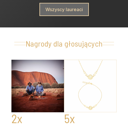
Wszyscy laureaci
Nagrody dla głosujących
2x
5x