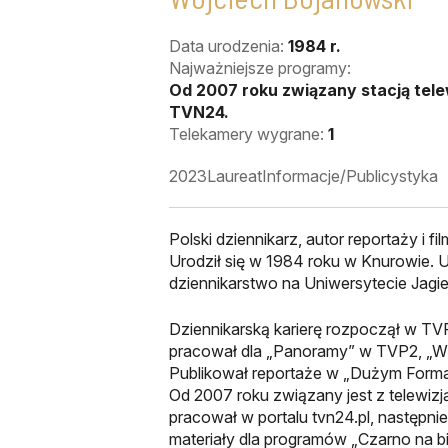
Data urodzenia:
1984 r.
Najważniejsze programy:
Od 2007 roku związany stacją tele
TVN24.
Telekamery wygrane:
1
2023
Laureat
Informacje/Publicystyka
Polski dziennikarz, autor reportaży i 
Urodził się w 1984 roku w Knurowie. 
dziennikarstwo na Uniwersytecie Jagi
Dziennikarską karierę rozpoczął w TV
pracował dla „Panoramy” w TVP2, „W
Publikował reportaże w „Dużym Form
Od 2007 roku związany jest z telewi
pracował w portalu tvn24.pl, następn
materiały dla programów „Czarno na bi