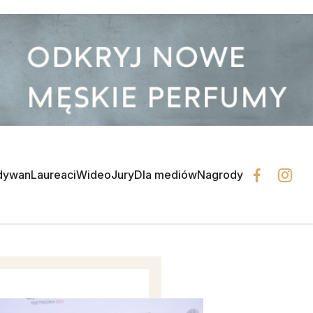
dywan
Laureaci
Wideo
Jury
Dla mediów
Nagrody