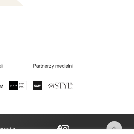
li
Partnerzy medialni
i mediów