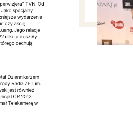
uperwizjera” TVN. Od
. Jako specjalny
żniejsze wydarzenia
ie czy akcję
Luang. Jego relacje
22 roku poruszały
którego cechują
tał Dziennikarzem
rody Radia ZET im.
ki jest również
nicjaTOR 2012;
mał Telekamerę w