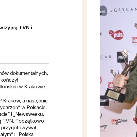
wizyjną TVN i
filmów dokumentalnych.
Ukończył
ellońskim w Krakowie.
P Kraków, a następnie
ydarzeń” w Polsacie.
acie” i „Newsweeku.
zją TVN. Początkowo
ie przygotowywał
ałym” i „Polska