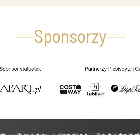
Sponsorzy
Sponsor statuetek
Partnerzy Plebiscytu i Ga
min
Klauzula obowiązku informacyjnego
Formularz akredytacj