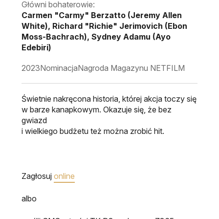
Główni bohaterowie:
Carmen "Carmy" Berzatto (Jeremy Allen
White), Richard "Richie" Jerimovich (Ebon
Moss-Bachrach), Sydney Adamu (Ayo
Edebiri)
2023
Nominacja
Nagroda Magazynu NETFILM
Świetnie nakręcona historia, której akcja toczy się
w barze kanapkowym. Okazuje się, że bez
gwiazd
i wielkiego budżetu też można zrobić hit.
Zagłosuj
online
albo