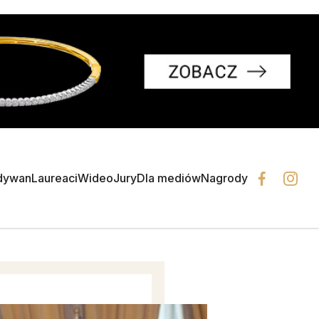
dywan
Laureaci
Wideo
Jury
Dla mediów
Nagrody