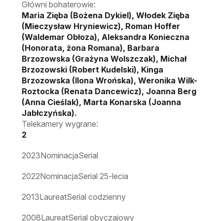
Główni bohaterowie:
Maria Zięba (Bożena Dykiel), Włodek Zięba
(Mieczysław Hryniewicz), Roman Hoffer
(Waldemar Obłoza), Aleksandra Konieczna
(Honorata, żona Romana), Barbara
Brzozowska (Grażyna Wolszczak), Michał
Brzozowski (Robert Kudelski), Kinga
Brzozowska (Ilona Wrońska), Weronika Wilk-
Roztocka (Renata Dancewicz), Joanna Berg
(Anna Cieślak), Marta Konarska (Joanna
Jabłczyńska).
Telekamery wygrane:
2
2023
Nominacja
Serial
2022
Nominacja
Serial 25-lecia
2013
Laureat
Serial codzienny
2008
Laureat
Serial obyczajowy