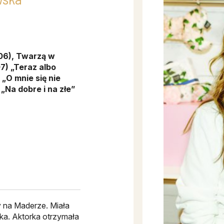
06), Twarzą w
7) „Teraz albo
„O mnie się nie
„Na dobre i na złe”
y na Maderze. Miała
a. Aktorka otrzymała