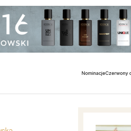
Nominacje
Czerwony 
wska