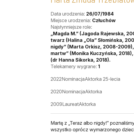
Data urodzenia:
26/07/1984
Miejsce urodzenia:
Człuchów
Najsłynniejsze role:
„Magda M.” (Jagoda Rajewska, 20
twarz (Halina „Ola” Słomińska, 200
nigdy” (Marta Orkisz, 2008-2009), 
martw” (Monika Kuczyńska, 2018), 
(dr Hanna Sikorka, 2018).
Telekamery wygrane:
1
2022
Nominacja
Aktorka 25-lecia
2020
Nominacja
Aktorka
2009
Laureat
Aktorka
Martę z „Teraz albo nigdy!” poznaliśm
wszystko oprócz wymarzonego dzieck