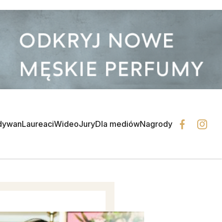
dywan
Laureaci
Wideo
Jury
Dla mediów
Nagrody