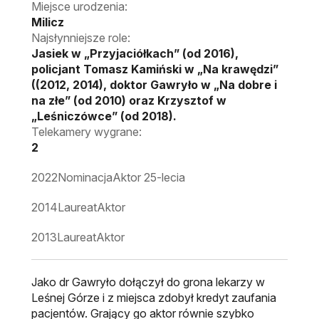
Miejsce urodzenia:
Milicz
Najsłynniejsze role:
Jasiek w „Przyjaciółkach” (od 2016),
policjant Tomasz Kamiński w „Na krawędzi”
((2012, 2014), doktor Gawryło w „Na dobre i
na złe” (od 2010) oraz Krzysztof w
„Leśniczówce” (od 2018).
Telekamery wygrane:
2
2022
Nominacja
Aktor 25-lecia
2014
Laureat
Aktor
2013
Laureat
Aktor
Jako dr Gawryło dołączył do grona lekarzy w
Leśnej Górze i z miejsca zdobył kredyt zaufania
pacjentów. Grający go aktor równie szybko