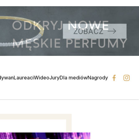
dywan
Laureaci
Wideo
Jury
Dla mediów
Nagrody