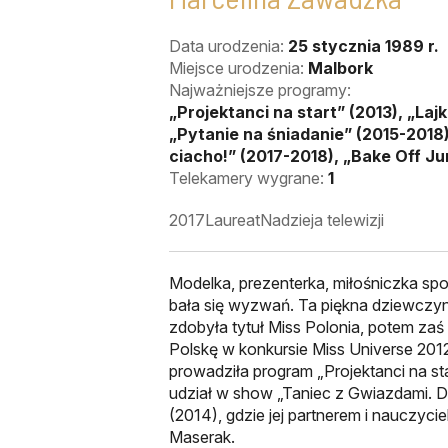
Data urodzenia:
25 stycznia 1989 r.
Miejsce urodzenia:
Malbork
Najważniejsze programy:
„Projektanci na start” (2013), „Lajk
„Pytanie na śniadanie” (2015-2018)
ciacho!” (2017-2018), „Bake Off Jun
Telekamery wygrane:
1
2017
Laureat
Nadzieja telewizji
Modelka, prezenterka, miłośniczka spor
bała się wyzwań. Ta piękna dziewczy
zdobyła tytuł Miss Polonia, potem za
Polskę w konkursie Miss Universe 2012
prowadziła program „Projektanci na sta
udział w show „Taniec z Gwiazdami. D
(2014), gdzie jej partnerem i nauczyci
Maserak.