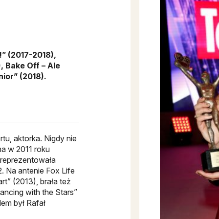
!” (2017-2018),
, Bake Off – Ale
ior” (2018).
tu, aktorka. Nigdy nie
na w 2011 roku
ś reprezentowała
. Na antenie Fox Life
rt” (2013), brała też
ancing with the Stars”
elem był Rafał