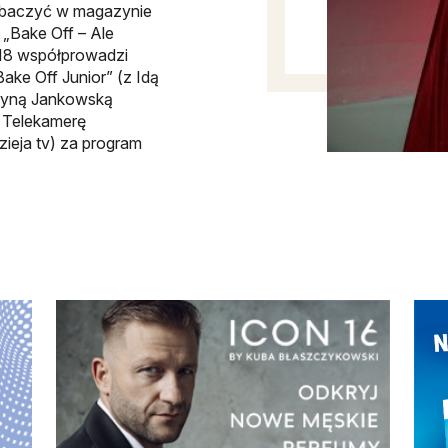
obaczyć w magazynie
 „Bake Off – Ale
018 współprowadzi
ake Off Junior” (z Idą
zyną Jankowską
. Telekamerę
zieja tv) za program