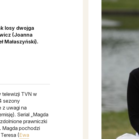
ak losy dwojga
wicz (Joanna
eł Małaszyński).
 telewizji TVN w
 4 sezony
 z uwagi na
emisję). Serial „Magda
uzdolnione prawniczki
. Magda pochodzi
 Teresa (
Ewa