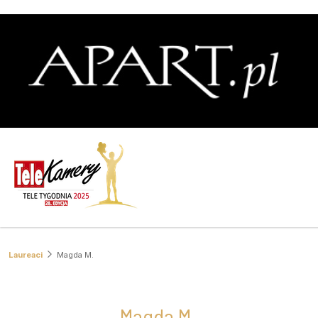
Laureaci
Magda M.
Magda M.