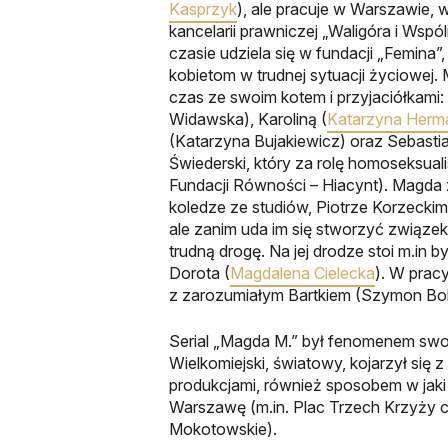
Kasprzyk
), ale pracuje w Warszawie, 
kancelarii prawniczej „Waligóra i Wsp
czasie udziela się w fundacji „Femina
kobietom w trudnej sytuacji życiowej.
czas ze swoim kotem i przyjaciółkami:
Widawska), Karoliną (
Katarzyna Herm
(Katarzyna Bujakiewicz) oraz Sebasti
Świederski, który za rolę homoseksual
Fundacji Równości – Hiacynt). Magda 
koledze ze studiów, Piotrze Korzeckim
ale zanim uda im się stworzyć związ
trudną drogę. Na jej drodze stoi m.in 
Dorota (
Magdalena Cielecka
). W prac
z zarozumiałym Bartkiem (Szymon Bo
Serial „Magda M.” był fenomenem sw
Wielkomiejski, światowy, kojarzył się 
produkcjami, również sposobem w jak
Warszawę (m.in. Plac Trzech Krzyży 
Mokotowskie).