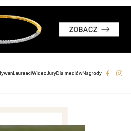
dywan
Laureaci
Wideo
Jury
Dla mediów
Nagrody