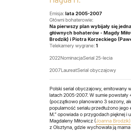
Emisja:
lata 2005-2007
Główni bohaterowie:
Na pierwszy plan wybijały się jedn
głównych bohaterów - Magdy Miło
Brodzik) i Piotra Korzeckiego (Paw
Telekamery wygrane:
1
2022
Nominacja
Serial 25-lecia
2007
Laureat
Serial obyczajowy
Polski serial obyczajowy, emitowany w
latach 2005-2007. W sumie powstały
(początkowo planowano 3 sezony, ale
popularność serialu przedłużono jego 
M.” opowiada o przygodach pięknej i 
Magdaleny Miłowicz (
Joanna Brodzik)
z Olsztyna, gdzie wychowała ją mama