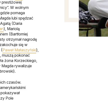
w prestiżowej
ólnicy”. W wolnym
”, gdzie pomaga
 Magda lubi spędzać
 Agatą (Daria
an
), Mariolą
anem (Bartłomiej
isty otrzymał nagrodę
zakochuje się w
 (
Paweł Małaszyński
),
ek, muszą pokonać
była żona Korzeckiego,
y Magda rywalizuje
browski).
oich czasów.
z amerykańskimi
i pokazywał
czy Pole