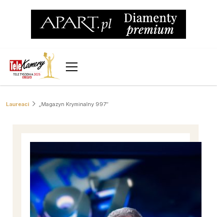
Laureaci
„Magazyn Kryminalny 997″