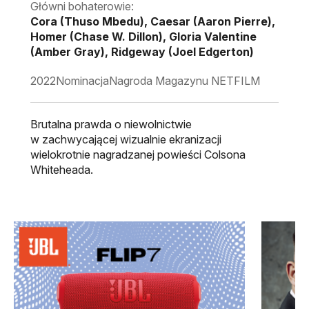
Główni bohaterowie:
Cora (Thuso Mbedu), Caesar (Aaron Pierre),
Homer (Chase W. Dillon), Gloria Valentine
(Amber Gray), Ridgeway (Joel Edgerton)
2022
Nominacja
Nagroda Magazynu NETFILM
Brutalna prawda o niewolnictwie
w zachwycającej wizualnie ekranizacji
wielokrotnie nagradzanej powieści Colsona
Whiteheada.