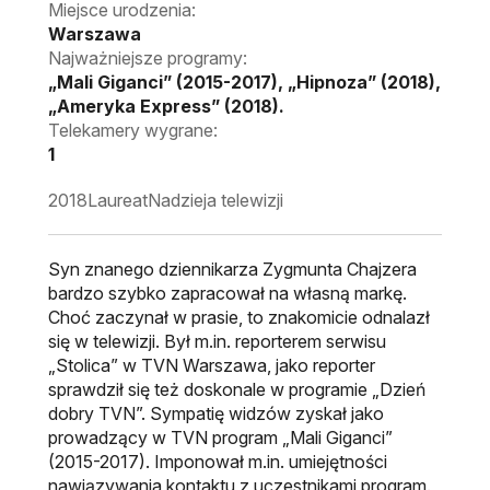
Miejsce urodzenia:
Warszawa
Najważniejsze programy:
„Mali Giganci” (2015-2017), „Hipnoza” (2018),
„Ameryka Express” (2018).
Telekamery wygrane:
1
2018
Laureat
Nadzieja telewizji
Syn znanego dziennikarza Zygmunta Chajzera
bardzo szybko zapracował na własną markę.
Choć zaczynał w prasie, to znakomicie odnalazł
się w telewizji. Był m.in. reporterem serwisu
„Stolica” w TVN Warszawa, jako reporter
sprawdził się też doskonale w programie „Dzień
dobry TVN”. Sympatię widzów zyskał jako
prowadzący w TVN program „Mali Giganci”
(2015-2017). Imponował m.in. umiejętności
nawiązywania kontaktu z uczestnikami program.