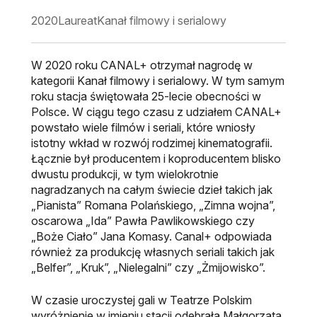
2020
Laureat
Kanał filmowy i serialowy
W 2020 roku CANAL+ otrzymał nagrodę w
kategorii Kanał filmowy i serialowy. W tym samym
roku stacja świętowała 25-lecie obecności w
Polsce. W ciągu tego czasu z udziałem CANAL+
powstało wiele filmów i seriali, które wniosły
istotny wkład w rozwój rodzimej kinematografii.
Łącznie był producentem i koproducentem blisko
dwustu produkcji, w tym wielokrotnie
nagradzanych na całym świecie dzieł takich jak
„Pianista” Romana Polańskiego, „Zimna wojna”,
oscarowa „Ida” Pawła Pawlikowskiego czy
„Boże Ciało” Jana Komasy. Canal+ odpowiada
również za produkcję własnych seriali takich jak
„Belfer”, „Kruk”, „Nielegalni” czy „Żmijowisko”.
W czasie uroczystej gali w Teatrze Polskim
wyróżnienie w imieniu stacji odebrała Małgorzata