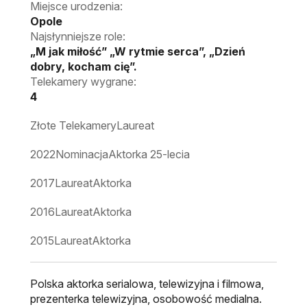
Miejsce urodzenia:
Opole
Najsłynniejsze role:
„M jak miłość” „W rytmie serca”, „Dzień
dobry, kocham cię”.
Telekamery wygrane:
4
Złote Telekamery
Laureat
2022
Nominacja
Aktorka 25-lecia
2017
Laureat
Aktorka
2016
Laureat
Aktorka
2015
Laureat
Aktorka
Polska aktorka serialowa, telewizyjna i filmowa,
prezenterka telewizyjna, osobowość medialna.