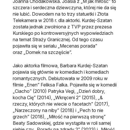
Joanna Chodakowska. Joasia z „M jak miłość” to
szczera i serdeczna dziewczyna, której nie da się
nie lubić. Dowodem na to trzy statuetki i Złota
Telekamera w 2018 r. dla aktorki. Kurdej-Szatan
została jednak zwolniona z TVP przez prezesa
Kurskiego po kontrowersyjnych wypowiedziach
na temat Straży Granicznej. Od tego czasu
pojawiła się w serialu „Mecenas porada”
oraz „Domek na szczęście”.
Jako aktorka filmowa, Barbara Kurdej-Szatan
pojawia się głównie w komediach i komediach
romantycznych. Debiutowała w 2009 roku w
filmie „Enen” Feliksa Falka. Pojawiła się w komedii
„Ciacho” (2010) Patryka Vegi, „Dzień dobry,
kocha Cię” (2014), „Wkręceni 2” (2015), „&
rzeczy, których nie wiecie o facetach” (2017),
„Narzeczony na niby” (2018) i „Pech to nie
grzech” (2018), „Miłość na pierwszą stronę”
Beaty Sadowskiej, gdzie wystąpiła w roli samej
siebie czy „Porady na zdrady 2” (2023) i „Miłość