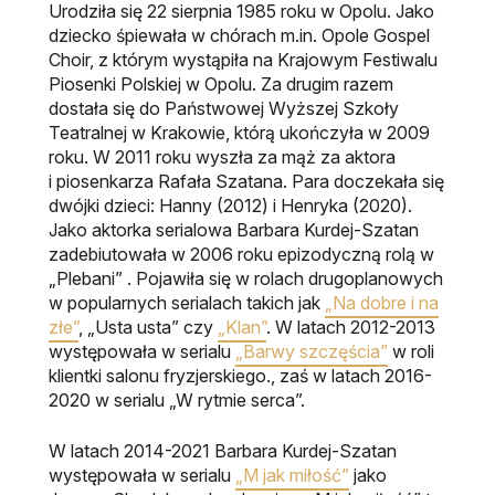
Urodziła się 22 sierpnia 1985 roku w Opolu. Jako
dziecko śpiewała w chórach m.in. Opole Gospel
Choir, z którym wystąpiła na Krajowym Festiwalu
Piosenki Polskiej w Opolu. Za drugim razem
dostała się do Państwowej Wyższej Szkoły
Teatralnej w Krakowie, którą ukończyła w 2009
roku. W 2011 roku wyszła za mąż za aktora
i piosenkarza Rafała Szatana. Para doczekała się
dwójki dzieci: Hanny (2012) i Henryka (2020).
Jako aktorka serialowa Barbara Kurdej-Szatan
zadebiutowała w 2006 roku epizodyczną rolą w
„Plebani” . Pojawiła się w rolach drugoplanowych
w popularnych serialach takich jak
„Na dobre i na
złe”
, „Usta usta” czy
„Klan”
. W latach 2012-2013
występowała w serialu
„Barwy szczęścia”
w roli
klientki salonu fryzjerskiego., zaś w latach 2016-
2020 w serialu „W rytmie serca”.
W latach 2014-2021 Barbara Kurdej-Szatan
występowała w serialu
„M jak miłość”
jako